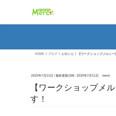
コ
ナ
ン
ビ
テ
ゲ
ン
ー
ツ
シ
へ
ョ
ス
ン
キ
に
ッ
移
HOME
ブログ
お知らせ
【ワークショップメルシー
プ
動
2025年7月11日
/ 最終更新日時 :
2025年7月11日
merci
【ワークショップメル
す！